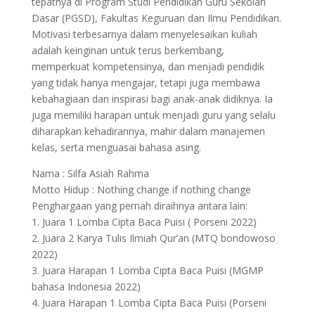
tepatnya di Program Studi Pendidikan Guru Sekolah
Dasar (PGSD), Fakultas Keguruan dan Ilmu Pendidikan.
Motivasi terbesarnya dalam menyelesaikan kuliah
adalah keinginan untuk terus berkembang,
memperkuat kompetensinya, dan menjadi pendidik
yang tidak hanya mengajar, tetapi juga membawa
kebahagiaan dan inspirasi bagi anak-anak didiknya. Ia
juga memiliki harapan untuk menjadi guru yang selalu
diharapkan kehadirannya, mahir dalam manajemen
kelas, serta menguasai bahasa asing.
Nama : Silfa Asiah Rahma
Motto Hidup : Nothing change if nothing change
Penghargaan yang pernah diraihnya antara lain:
1. Juara 1 Lomba Cipta Baca Puisi ( Porseni 2022)
2. Juara 2 Karya Tulis Ilmiah Qur’an (MTQ bondowoso
2022)
3. Juara Harapan 1 Lomba Cipta Baca Puisi (MGMP
bahasa Indonesia 2022)
4. Juara Harapan 1 Lomba Cipta Baca Puisi (Porseni