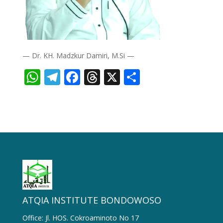
— Dr. KH. Madzkur Damiri, M.Si —
WhatsApp
Telegram
Facebook
Threads
X
Share
ATQIA INSTITUTE BONDOWOSO
Office: Jl. HOS. Cokroaminoto No 17