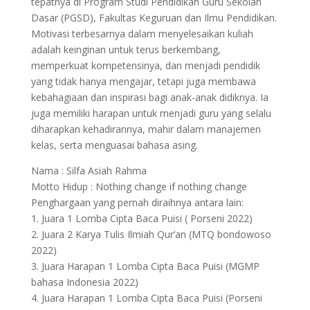
tepatnya di Program Studi Pendidikan Guru Sekolah
Dasar (PGSD), Fakultas Keguruan dan Ilmu Pendidikan.
Motivasi terbesarnya dalam menyelesaikan kuliah
adalah keinginan untuk terus berkembang,
memperkuat kompetensinya, dan menjadi pendidik
yang tidak hanya mengajar, tetapi juga membawa
kebahagiaan dan inspirasi bagi anak-anak didiknya. Ia
juga memiliki harapan untuk menjadi guru yang selalu
diharapkan kehadirannya, mahir dalam manajemen
kelas, serta menguasai bahasa asing.
Nama : Silfa Asiah Rahma
Motto Hidup : Nothing change if nothing change
Penghargaan yang pernah diraihnya antara lain:
1. Juara 1 Lomba Cipta Baca Puisi ( Porseni 2022)
2. Juara 2 Karya Tulis Ilmiah Qur’an (MTQ bondowoso
2022)
3. Juara Harapan 1 Lomba Cipta Baca Puisi (MGMP
bahasa Indonesia 2022)
4. Juara Harapan 1 Lomba Cipta Baca Puisi (Porseni