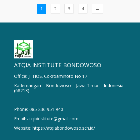
1
2
3
4
→
ATQIA INSTITUTE BONDOWOSO
Office: Jl. HOS. Cokroaminoto No 17
Kademangan – Bondowoso – Jawa Timur – Indonesia
(68213)
Phone: 085 236 951 940
Email: atqiainstitute@gmail.com
Website: https://atqiabondowoso.sch.id/