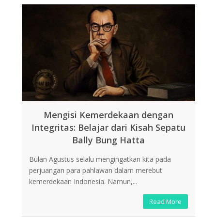
Mengisi Kemerdekaan dengan
Wa
Integritas: Belajar dari Kisah Sepatu
Me
Bally Bung Hatta
Bulan Agustus selalu mengingatkan kita pada
Pes
perjuangan para pahlawan dalam merebut
meng
kemerdekaan Indonesia. Namun,...
Haja
Read More