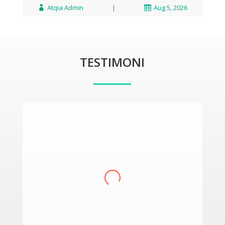
Atqia Admin
|
Aug 5, 2026



TESTIMONI
Abd. Halik, S.Pd.
Guru Seni
,
MA ATQIA Bondowoso